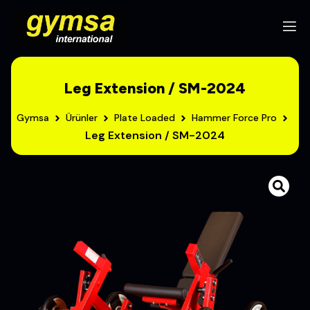
Leg Extension / SM-2024
Gymsa
Ürünler
Plate Loaded
Hammer Force Pro
Leg Extension / SM-2024