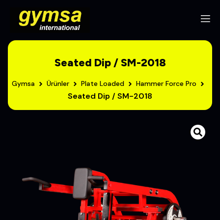
Seated Dip / SM-2018
Gymsa
Ürünler
Plate Loaded
Hammer Force Pro
Seated Dip / SM-2018