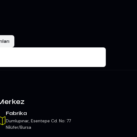
ıları
Merkez
Fabrika
Dumlupınar, Esentepe Cd. No: 77
Ni̇lüfer/Bursa