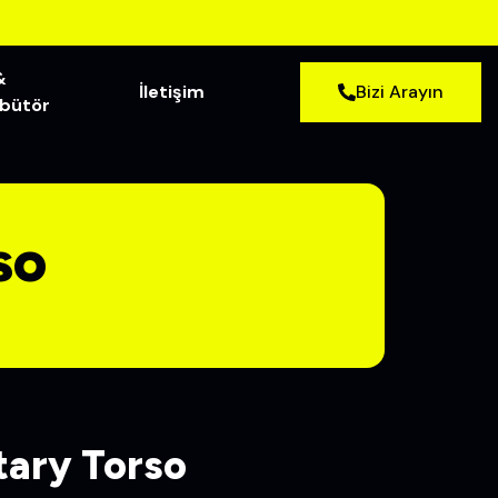
&
İletişim
Bizi Arayın
ibütör
so
tary Torso