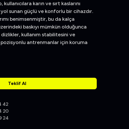
kullanıcılara karın ve sırt kaslarını
r yol sunan güçlü ve konforlu bir cihazdır.
ımı benimsenmiştir, bu da kalça
l üzerindeki baskıyı mümkün olduğunca
dizlikler, kullanım stabilitesini ve
 pozisyonlu antrenmanlar için koruma
Teklif Al
4 42
4 20
9 24