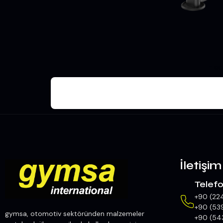
Hed
İletişim
Telef
+90 (22
+90 (53
gymsa, otomotiv sektöründen malzemeler
+90 (54