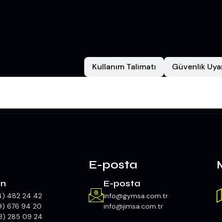
eflenen Kas Grupları
Kullanım Talimatı
Güvenlik Uyar
E-posta
on
E-posta
4) 482 24 42
info@gymsa.com.tr
9) 676 94 20
info@jimsa.com.tr
3) 285 09 24