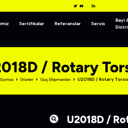
Bayi 
imiz
Sertifikalar
Referanslar
Servis
Distr
018D / Rotary Tor
U2018D / Rotary Torso
Gymsa
Ürünler
Güç Ekipmanları
U2018D / Ro