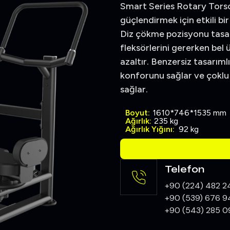
Smart Series Rotary Torso, 
güçlendirmek için etkili bi
Diz çökme pozisyonu tasar
fleksörlerini gererken be
azaltır. Benzersiz tasarımlı 
konforunu sağlar ve çoklu
sağlar.
Boyut:
1610*746*1535 mm
Ağırlık:
235 kg
Ağırlık Yığını:
92 kg
Telefon
+90 (224) 482 2
+90 (539) 676 9
+90 (543) 285 0