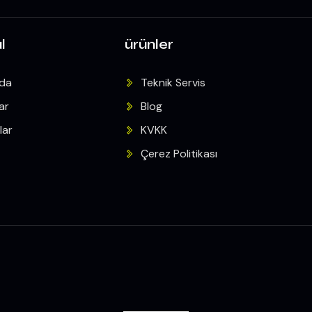
l
ürünler
zda
Teknik Servis
ar
Blog
lar
KVKK
Çerez Politikası