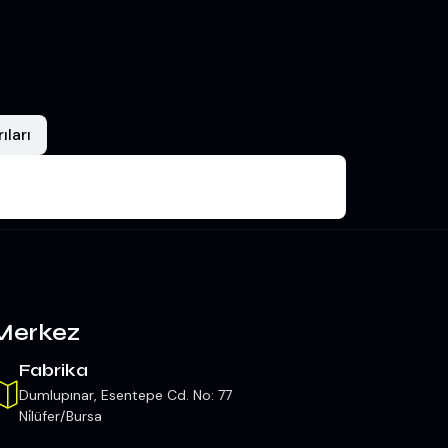
ıları
Merkez
Fabrika
Dumlupınar, Esentepe Cd. No: 77
Ni̇lüfer/Bursa