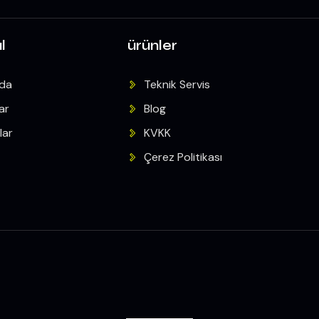
l
ürünler
zda
Teknik Servis
ar
Blog
lar
KVKK
Çerez Politikası