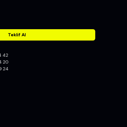
Teklif Al
4 42
4 20
9 24