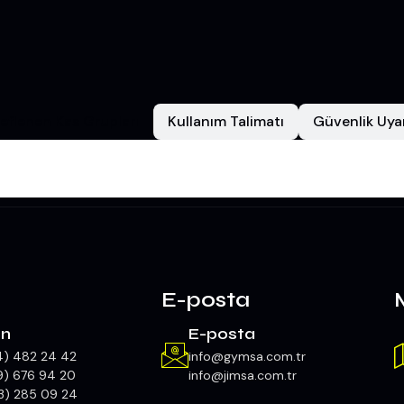
eflenen Kas Grupları
Kullanım Talimatı
Güvenlik Uyar
E-posta
on
E-posta
4) 482 24 42
info@gymsa.com.tr
9) 676 94 20
info@jimsa.com.tr
3) 285 09 24