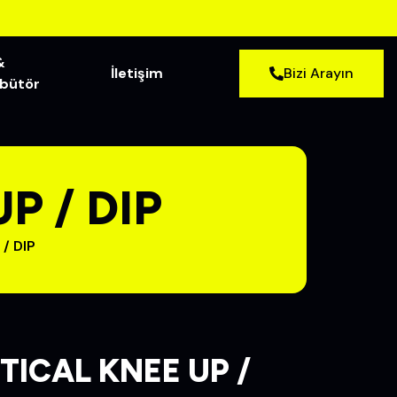
&
İletişim
Bizi Arayın
ibütör
P / DIP
/ DIP
TICAL KNEE UP /