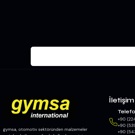
Hed
İletişim
Telef
+90 (22
+90 (53
gymsa, otomotiv sektöründen malzemeler
+90 (54