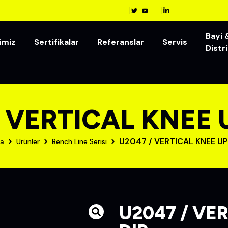
Bayi 
imiz
Sertifikalar
Referanslar
Servis
Distr
 VERTICAL KNEE U
U2047 / VERTICAL KNEE UP 
a
Ürünler
Bench Line Serisi
U2047 / VER