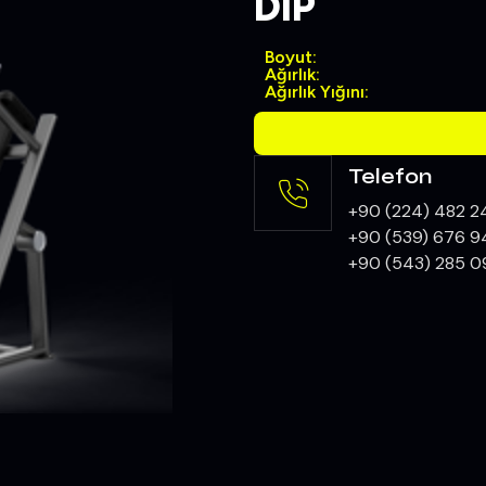
DIP
Boyut:
Ağırlık:
Ağırlık Yığını:
Telefon
+90 (224) 482 2
+90 (539) 676 9
+90 (543) 285 0